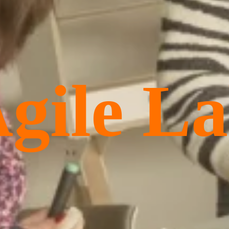
gile L